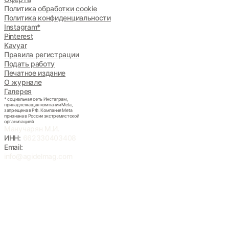
Политика обработки cookie
Политика конфиденциальности
Instagram*
Pinterest
Kavyar
Правила регистрации
Подать работу
Печатное издание
О журнале
Галерея
* социальная сеть Инстаграм,
принадлежащая компании Meta,
запрещена в РФ. Компания Meta
признана в России экстремистской
организацией.
Манучарян М.И.
ИНН:
662330403408
Email:
info@agidelmag.com