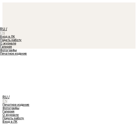
RU /
EN
Вход в ЛК
Подать работу
О журнале
Галерея
Фотографы
Печатное издание
RU /
EN
Печатное издание
Фотографы
Галерея
О журнале
Подать работу
Вход в ЛК