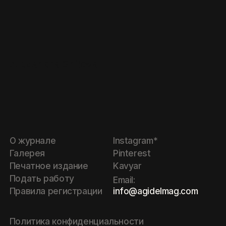
Alexandra Shilova
О журнале
Instagram*
Галерея
Pinterest
Печатное издание
Kavyar
Подать работу
Email:
info@agidelmag.com
Правила регистрации
Политика конфиденциальности
Политика обработки cookie
Оферта
©
2026
Website by
Libra Studio
Манучарян М.И.
* социальная сеть Инстаграм,
принадлежащая компании Meta,
ИНН:
662330403408
запрещена в РФ. Компания Meta