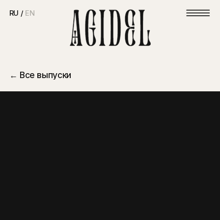
RU /
EN
← Все выпуски