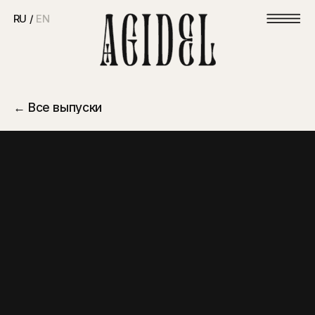
RU /
EN
← Все выпуски