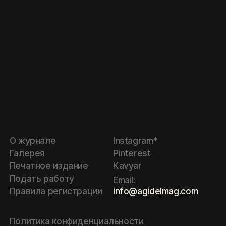
Tanya Yerko
О журнале
Instagram*
Галерея
Pinterest
Печатное издание
Kavyar
Подать работу
Email:
info@agidelmag.com
Правила регистрации
Политика конфиденциальности
Политика обработки cookie
Оферта
©
2026
Website by
Libra Studio
Манучарян М.И.
* социальная сеть Инстаграм,
принадлежащая компании Meta,
ИНН:
662330403408
запрещена в РФ. Компания Meta