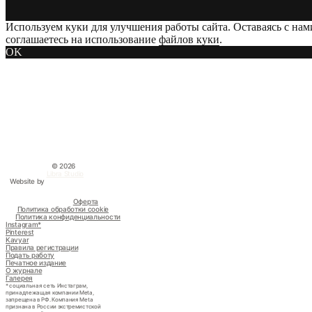
Используем куки для улучшения работы сайта. Оставаясь с нам
соглашаетесь на использование
файлов куки
.
OK
©
2026
Libra Studio
Website by
Оферта
Политика обработки cookie
Политика конфиденциальности
Instagram*
Pinterest
Kavyar
Правила регистрации
Подать работу
Печатное издание
О журнале
Галерея
* социальная сеть Инстаграм,
принадлежащая компании Meta,
запрещена в РФ. Компания Meta
признана в России экстремистской