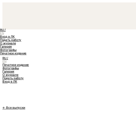
RU /
EN
Вход в ЛК
Подать работу
О журнале
Галерея
Фотографы
Печатное издание
RU /
EN
Печатное издание
Фотографы
Галерея
О журнале
Подать работу
Вход в ЛК
← Все выпуски