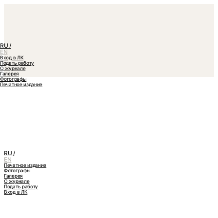
RU /
EN
Вход в ЛК
Подать работу
О журнале
Галерея
Фотографы
Печатное издание
RU /
EN
Печатное издание
Фотографы
Галерея
О журнале
Подать работу
Вход в ЛК