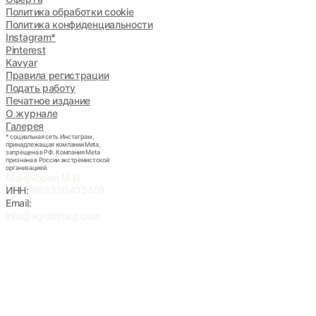
Политика обработки cookie
Политика конфиденциальности
Instagram*
Pinterest
Kavyar
Правила регистрации
Подать работу
Печатное издание
О журнале
Галерея
* социальная сеть Инстаграм,
принадлежащая компании Meta,
запрещена в РФ. Компания Meta
признана в России экстремистской
организацией.
Манучарян М.И.
ИНН:
662330403408
Email:
info@agidelmag.com