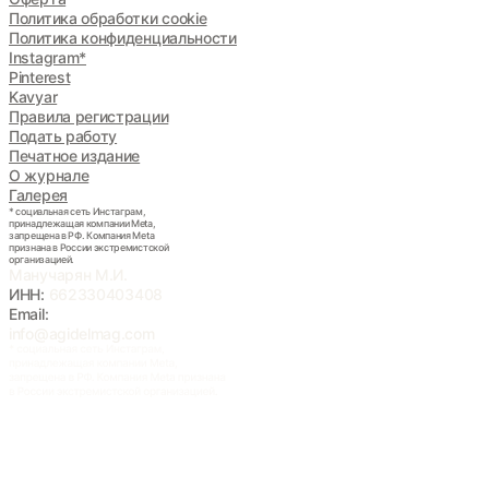
Политика обработки cookie
Политика конфиденциальности
Instagram*
Pinterest
Kavyar
Правила регистрации
Подать работу
Печатное издание
О журнале
Галерея
* социальная сеть Инстаграм,
принадлежащая компании Meta,
запрещена в РФ. Компания Meta
признана в России экстремистской
организацией.
Манучарян М.И.
ИНН:
662330403408
Email:
info@agidelmag.com