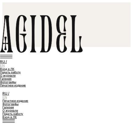
RU /
EN
Вход в ЛК
Подать работу
О журнале
Галерея
Фотографы
Печатное издание
RU /
EN
Печатное издание
Фотографы
Галерея
О журнале
Подать работу
Вход в ЛК