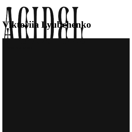
Viktoriia Lyubchenko
← Все выпуски