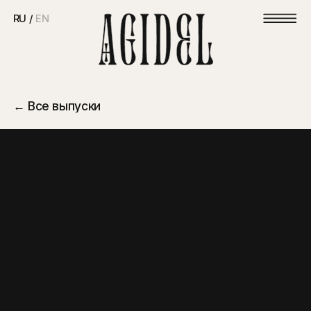
RU /
EN
← Все выпуски