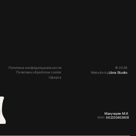
фиденциальности
©
2026
обработки cookie
Website by
Libra Studio
Оферта
Манучарян М.И.
ИНН:
662330403408