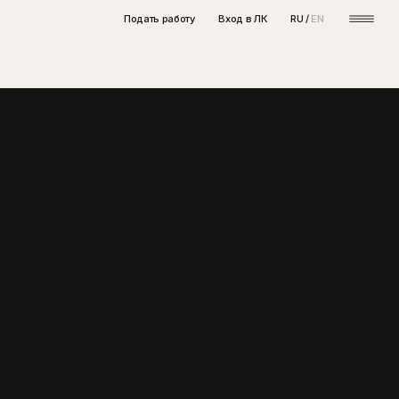
Подать работу
Вход в ЛК
RU /
EN
edova